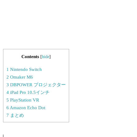
Contents
[
hide
]
1
Nintendo Switch
2
Omaker M6
3
DBPOWER プロジェクター
4
iPad Pro 10.5インチ
5
PlayStation VR
6
Amazon Echo Dot
7
まとめ