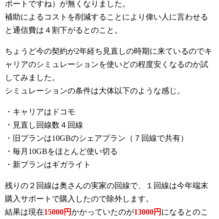
ポートですね）が無くなりました。
補助によるコストを削減することにより偉い人に言わせる
と通信費は４割下がるとのこと。
ちょうど今の契約が2年経ち見直しの時期に来ているのでキ
ャリアのシミュレーションを使いどの程度安くなるのか試
してみました。
シミュレーションの条件は大体以下のような感じ。
・キャリアはドコモ
・見直し回線数４回線
・旧プランは10GBのシェアプラン（７回線で共有）
・毎月10GBをほとんど使い切る
・新プランはギガライト
残りの２回線は奥さんの実家の回線で、１回線は今年端末
購入サポートで購入したので除外します。
結果は現在
15000円
かかっていたのが
13000円
になるとのこ