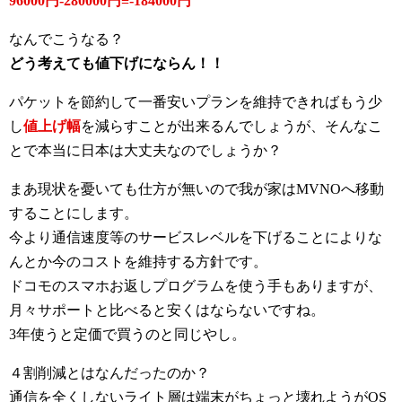
96000円-280000円≡-184000円
なんでこうなる？
どう考えても値下げにならん！！
パケットを節約して一番安いプランを維持できればもう少
し
値上げ幅
を減らすことが出来るんでしょうが、そんなこ
とで本当に日本は大丈夫なのでしょうか？
まあ現状を憂いても仕方が無いので我が家はMVNOへ移動
することにします。
今より通信速度等のサービスレベルを下げることによりな
んとか今のコストを維持する方針です。
ドコモのスマホお返しプログラムを使う手もありますが、
月々サポートと比べると安くはならないですね。
3年使うと定価で買うのと同じやし。
４割削減とはなんだったのか？
通信を全くしないライト層は端末がちょっと壊れようがOS