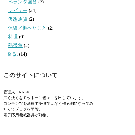
ベランダ園芸
(7)
レビュー
(24)
仮想通貨
(2)
体験／調べたこと
(2)
料理
(6)
熱帯魚
(2)
雑記
(14)
このサイトについて
管理人：NNKK
広く浅くをモットーに色々手を出しています。
コンテンツを消費する側ではなく作る側になってみ
たくてブログを開設。
電子応用機械器具が好物。