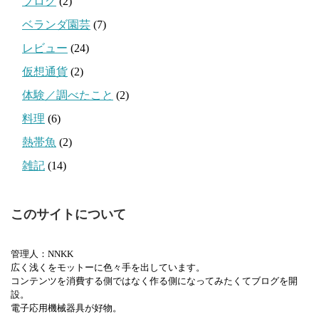
ブログ
(2)
ベランダ園芸
(7)
レビュー
(24)
仮想通貨
(2)
体験／調べたこと
(2)
料理
(6)
熱帯魚
(2)
雑記
(14)
このサイトについて
管理人：NNKK
広く浅くをモットーに色々手を出しています。
コンテンツを消費する側ではなく作る側になってみたくてブログを開
設。
電子応用機械器具が好物。